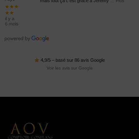
mais tout ça c'est grâce à Jérémy
… Plus
★★★
★★
il y a
6 mois
4,9/5 – basé sur 86 avis Google
Voir les avis sur Google