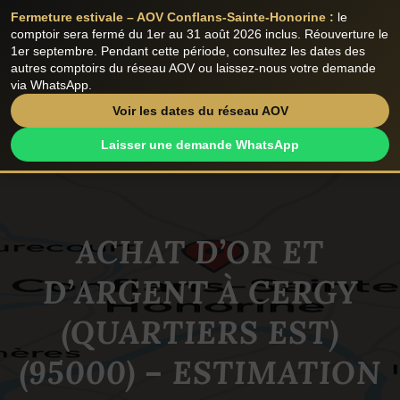
Fermeture estivale – AOV Conflans-Sainte-Honorine :
le
Menu
comptoir sera fermé du 1er au 31 août 2026 inclus. Réouverture le
1er septembre. Pendant cette période, consultez les dates des
autres comptoirs du réseau AOV ou laissez-nous votre demande
via WhatsApp.
ACCUEIL
VENDRE
ACHETER
Voir les dates du réseau AOV
Laisser une demande WhatsApp
COMPTOIR CONFLANS
LES COURS
Aller
au
contenu
AVIS CLIENTS
ACHAT D’OR ET
D’ARGENT À CERGY
(QUARTIERS EST)
(95000) – ESTIMATION