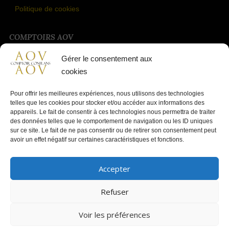
Politique de cookies
COMPTOIRS AOV
Gérer le consentement aux
Tous les comptoirs AOV
cookies
Comptoir Or Vernouillet 78
Comptoir Or Chatou 78
Pour offrir les meilleures expériences, nous utilisons des technologies
telles que les cookies pour stocker et/ou accéder aux informations des
Comptoir Or Conflans 78
appareils. Le fait de consentir à ces technologies nous permettra de traiter
des données telles que le comportement de navigation ou les ID uniques
Comptoir Or Bois D'Arcy 78
sur ce site. Le fait de ne pas consentir ou de retirer son consentement peut
avoir un effet négatif sur certaines caractéristiques et fonctions.
Accepter
Copyright © 2025 AOV Achat or & argent à Conflans-Sainte-
Refuser
Honorine 78
Voir les préférences
SAS Siret: 98190033500036 Comptoir Or & Argent au 1 bis Rue