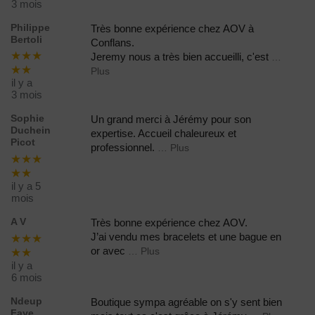
3 mois
Philippe
Très bonne expérience chez AOV à
Bertoli
Conflans.
★★★
Jeremy nous a très bien accueilli, c'est
…
★★
Plus
il y a
3 mois
Sophie
Un grand merci à Jérémy pour son
Duchein
expertise. Accueil chaleureux et
Picot
professionnel.
… Plus
★★★
★★
il y a 5
mois
A V
Très bonne expérience chez AOV.
J’ai vendu mes bracelets et une bague en
★★★
or avec
… Plus
★★
il y a
6 mois
Ndeup
Boutique sympa agréable on s'y sent bien
Faye