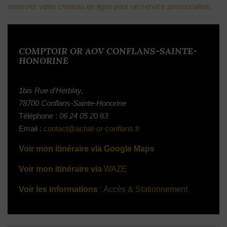
réservez votre créneau en ligne pour un service personnalisé.
COMPTOIR OR
AOV CONFLANS-SAINTE-
HONORINE
1bis Rue d’Herblay,
78700 Conflans-Sainte-Honorine
Téléphone :
06 24 05 2
0 8
3
Email :
contact@achat-or-conflans.fr
Voir mon itinéraire via Google Maps
Voir mon itinéraire via
WAZE
Voir les informations
: Accès & Stationnement