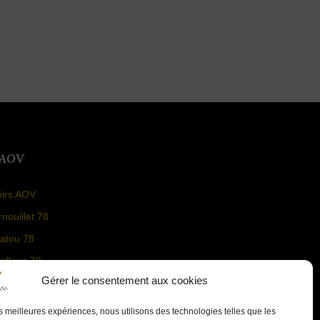
 AOV
oirs AOV
nouillet 78
atou 78
nflans 78
Gérer le consentement aux cookies
is D'Arcy 78
les meilleures expériences, nous utilisons des technologies telles que les