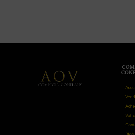
COM
CONF
Accu
Vend
Ache
Votr
Cont
Blog