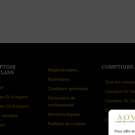
PTOIR
COMPTOIRS
Réglementation
LANS
Partenaires
Tous les compt
eil
Conditions générales
Comptoir Or Ver
re Or & Argent
Déclaration de
Comptoir Or Ch
confidentialité
ter Or & Argent
Comptoir Or Co
Mentions légales
e comptoir
Comptoir Or Bo
Politique de cookies
act
Pour offrir 