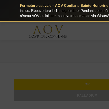
Fermeture estivale – AOV Conflans-Sainte-Honorine 
inclus. Réouverture le 1er septembre. Pendant cette pér
réseau AOV ou laissez-nous votre demande via Whats
Aller
au
contenu
OR
PALLADIUM